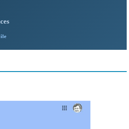
ces
ile