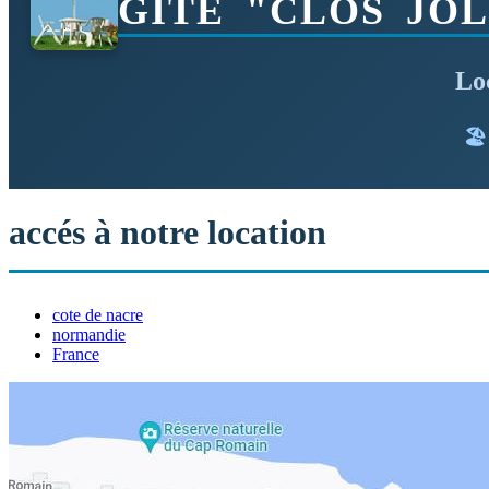
GITE "CLOS JO
Lo
🏖
accés à notre location
cote de nacre
normandie
France